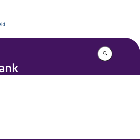
 DNA-databank
eid
Vul in wat u z
bank