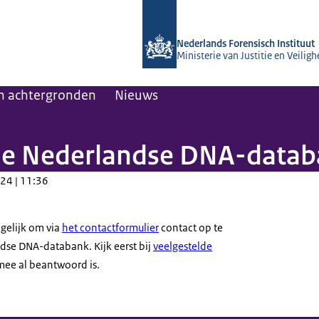
Naar de homepage van Nederlandse
Nederlands Forensisch Instituut
Ministerie van Justitie en Veiligh
n achtergronden
Nieuws
de Nederlandse DNA-data
24 | 11:36
gelijk om via
het contactformulier
contact op te
se DNA-databank. Kijk eerst bij
veelgestelde
mee al beantwoord is.