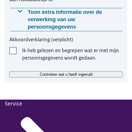
Toon extra informatie over de
verwerking van uw
persoonsgegevens
Waarom worden deze gegevens
Akkoordverklaring
(
verplicht
)
gevraagd?
Ik heb gelezen en begrepen wat er met mijn
Door het invullen van het contactformulier geeft u
persoonsgegevens wordt gedaan.
ons toestemming voor het verwerken van uw
persoonsgegevens zodat wij uw vraag kunnen
Controleer wat u heeft ingevuld
beantwoorden en contact met u kunnen
opnemen.
Op welke manier worden uw
Service
gegevens verwerkt?
Uw gegevens kunnen binnen onze organisatie
worden gedeeld als dit nodig is voor de