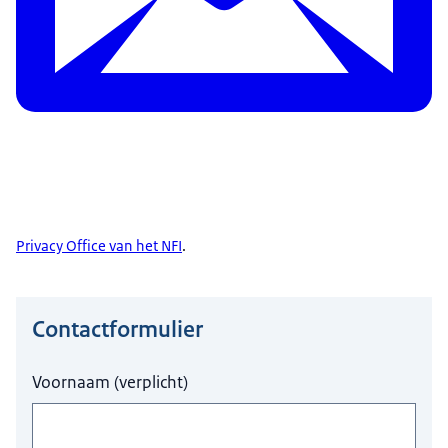
Privacy Office van het NFI
.
Contactformulier
Hier niets invullen a.u.b.
Voornaam
(
verplicht
)