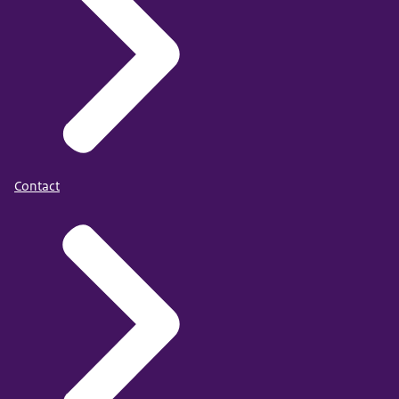
beantwoording van uw vraag. Wij delen uw
persoonsgegevens niet met andere organisaties.
Mochten wij uw vraag niet kunnen beantwoorden,
dan zullen wij u proberen door te verwijzen naar
de juiste organisatie.
Hoelang bewaren wij uw gegevens?
Uw persoonsgegevens worden bewaard tot 5 jaar
Contact
na afhandeling van uw vraag. Per jaar worden vijf
informatieverzoeken bewaard, omdat die enig
inzicht geven in de interactie tussen de burger en
de overheid en in hoe beleid in de praktijk
uitwerkt. Die verzoeken worden blijvend bewaard.
Wat zijn uw rechten?
Meer informatie over uw rechten vindt u op de
pagina
'Privacy' (link opent in nieuw tabblad)
.