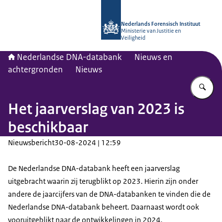
Naar de homepage van Nederlandse
Nederlands Forensisch Instituut
Ministerie van Justitie en
Veiligheid
Nederlandse DNA-databank
Nieuws en
achtergronden
Nieuws
Vu
Het jaarverslag van 2023 is
beschikbaar
Nieuwsbericht
30-08-2024 | 12:59
De Nederlandse DNA-databank heeft een jaarverslag
uitgebracht waarin zij terugblikt op 2023. Hierin zijn onder
andere de jaarcijfers van de DNA-databanken te vinden die de
Nederlandse DNA-databank beheert. Daarnaast wordt ook
vooruitgeblikt naar de ontwikkelingen in 2024.