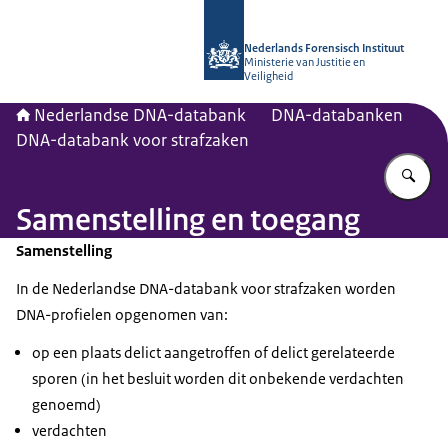
Naar de homepage van Nederlandse
Nederlands Forensisch Instituut
Ministerie van Justitie en
Veiligheid
Nederlandse DNA-databank
DNA-databanken
DNA-databank voor strafzaken
Vu
Samenstelling en toegang
Samenstelling
In de Nederlandse DNA-databank voor strafzaken worden
DNA-profielen opgenomen van:
op een plaats delict aangetroffen of delict gerelateerde
sporen (in het besluit worden dit onbekende verdachten
genoemd)
verdachten